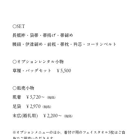
〇SET
長襦袢・袋帯・帯揚げ・帯締め
腰紐・伊達締め・前板・帯枕・衿芯・コーリンベルト
〇オプションレンタル小物
草履・バッグセット　￥5,500
〇販売小物
肌着　￥5,720～
（税込）
足袋　￥2,970
（税込）
末広(婚礼用)　￥2,200～
（税込）
※オプションメニューのほか、着付け用のフェイスタオル5枚はご自
身でご用意いただきます。