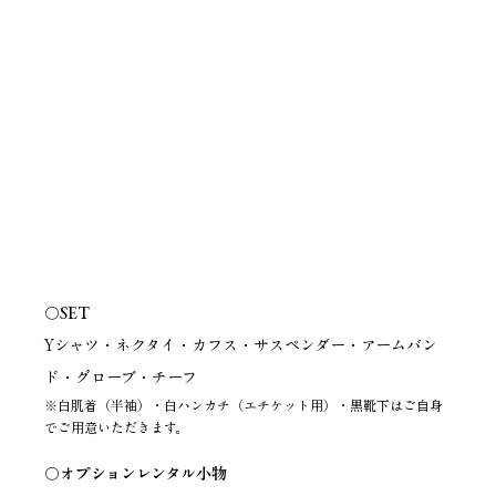
〇SET
Yシャツ・ネクタイ・カフス・サスペンダー・アームバン
ド・グローブ・チーフ
※白肌着（半袖）・白ハンカチ（エチケット用）・黒靴下はご自身
でご用意いただきます。
〇オプションレンタル小物